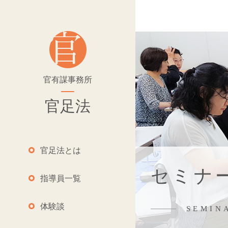
官有謀事務所
官足法
官足法とは
セミナ
指導員一覧
体験談
SEMIN