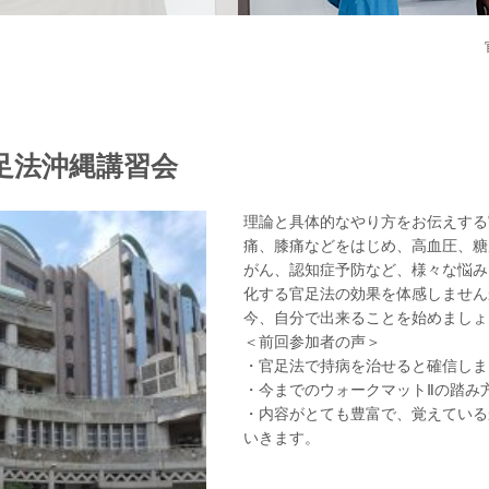
足法沖縄講習会
理論と具体的なやり方をお伝えする
痛、膝痛などをはじめ、高血圧、糖
がん、認知症予防など、様々な悩み
化する官足法の効果を体感しません
今、自分で出来ることを始めまし
＜前回参加者の声＞
・官足法で持病を治せると確信しま
・今までのウォークマットⅡの踏み
・内容がとても豊富で、覚えている
いきます。