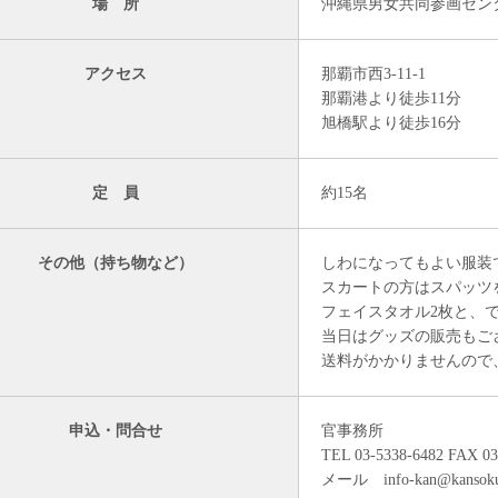
場 所
沖縄県男女共同参画セン
アクセス
那覇市西3-11-1
那覇港より徒歩11分
旭橋駅より徒歩16分
定 員
約15名
その他（持ち物など）
しわになってもよい服装
スカートの方はスパッツ
フェイスタオル2枚と、
当日はグッズの販売もご
送料がかかりませんので
申込・問合せ
官事務所
TEL 03-5338-6482 FAX 03
メール info-kan@kansoku