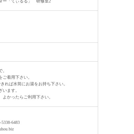
ター「てぃるる」 研修室2
で。
をご着用下さい。
できれば水筒にお湯をお持ち下さい。
ざいます。
、よかったらご利用下さい。
-5338-6483
hou.biz