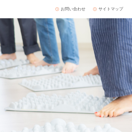
お問い合わせ
サイトマップ