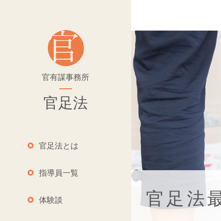
官有謀事務所
官足法
官足法とは
指導員一覧
官足法
体験談