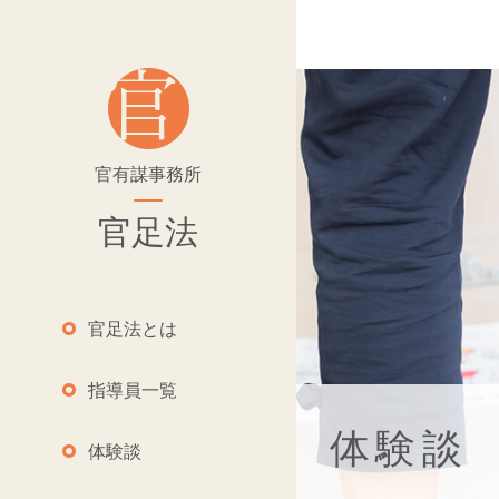
官有謀事務所
官足法
官足法とは
指導員一覧
体験談
体験談