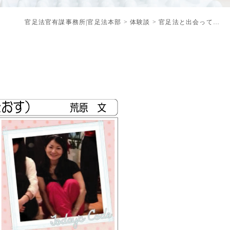
官足法官有謀事務所|官足法本部
>
体験談
>
官足法と出会って…